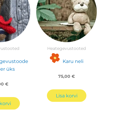
ustooted
Heategevustooted
gevustoode
Karu neli
r üks
75,00
€
00
€
Lisa korvi
korvi