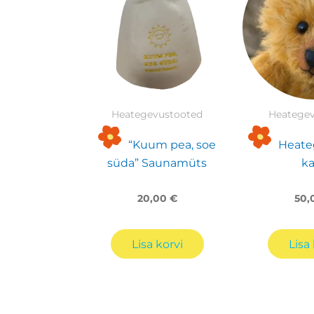
Heategevustooted
Heategev
“Kuum pea, soe
Heate
süda” Saunamüts
ka
20,00
€
50,
Lisa korvi
Lisa 