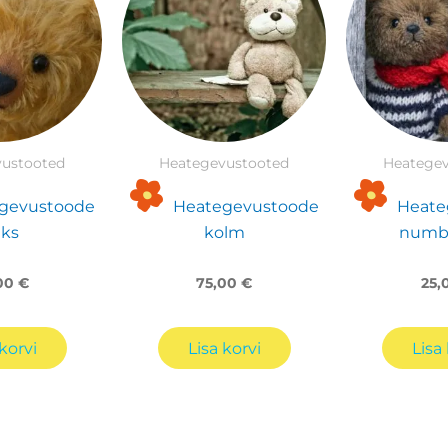
ustooted
Heategevustooted
Heategev
gevustoode
Heategevustoode
Heate
ks
kolm
numbe
00
€
75,00
€
25,
korvi
Lisa korvi
Lisa 