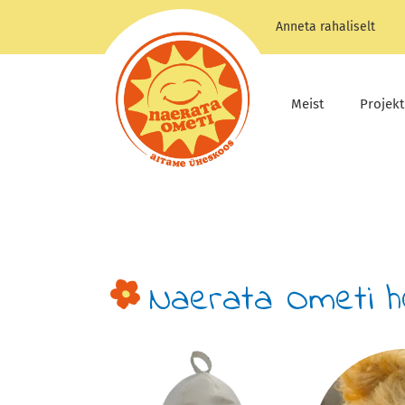
Skip
Anneta rahaliselt
to
content
Meist
Projekt
Naerata Ometi h