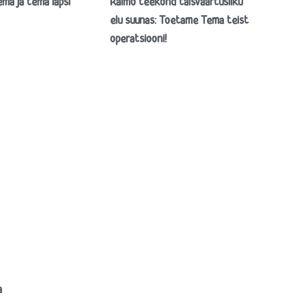
ma ja tema lapsi
Raimo teekond täisväärtusliku
elu suunas: Toetame Tema teist
operatsiooni!
a