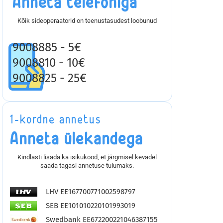
Anneta telefoniga
Kõik sideoperaatorid on teenustasudest loobunud
9008885 - 5€
9008810 - 10€
9008825 - 25€
1-kordne annetus
Anneta ülekandega
Kindlasti lisada ka isikukood, et järgmisel kevadel
saada tagasi annetuse tulumaks.
LHV EE167700771002598797
SEB EE101010220101993019
Swedbank EE672200221046387155