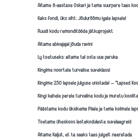
Aitame 8-aastase Oskari ja tema suurpere taas kool
Kaks fondi, üks siht: Jõulurõõmu igale lapsele!
Ruudi kodu remonditööde jätkuprojekt
Aitame abivajajal jõuda ravini
Ly toetuseks: aitame tal osta uue paruka
Kingime noortele turvalise suveklassi
Kingime 250 lapsele julguse unistada! – “Lapsed Kool
Kingi kahele perele turvaline kodu ja muretu koolit
Päästame kodu üksikema Piiale ja tema kolmele lap
Toetame üheskoos lastekodulaste suvelaagreid
Aitame Kaljut, et ta saaks taas julgelt naeratada