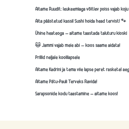
Aitame Ruudit: leukeemiaga võitlev poiss vajab koju
Aita päästetud kassil Sushi hoida head tervist! 🐾
Ühine heateoga – aitame taastada taluturu kioski
🐱 Jammi vajab meie abi – koos saame aidata!
Prillid neljale koolilapsele
Aitame Kadrini ja tema viie lapse peret rasketel aeg
Aitame Pätu-Pauli Terveks Ravida!
Sarapsonide kodu taastamine – aitame koos!