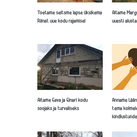
Toetame seitsme lapse üksikema
Aitame Margus
Riinat uue kodu rajamisel
uuesti alust
Aitame Eeva ja Einari kodu
Anname Lään
soojaks ja turvaliseks
tema kolmele
kindlustunde