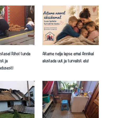
stasel Rihol tunda
Aitame nelja lapse emal Annikal
st ja
alustada uut ja turvalist elu!
adusest!