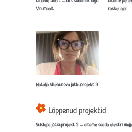
Aidame Andit – üks südamlik lugu
Aitame peree
Virumaalt
raskel ajal
Natalja Shebunova jätkuprojekt 3
Lõppenud projektid
Suislepa jätkuprojekt 2 – aitame saada elektri majj