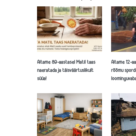
Aitame 89-aastasel Matil taas
Aitame 12-aa
naeratada ja täisväärtuslikult
rõõmu spordi
süüa!
loominguvab