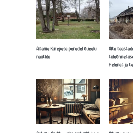
Aitame Kurepesa peredel õueelu
Aita taasta
nautida
tuleõnnetus
Helenat ja t