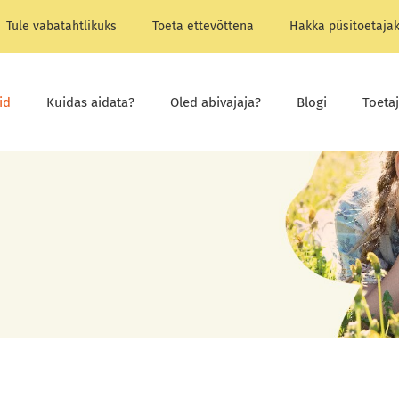
Tule vabatahtlikuks
Toeta ettevõttena
Hakka püsitoetaja
id
Kuidas aidata?
Oled abivajaja?
Blogi
Toeta