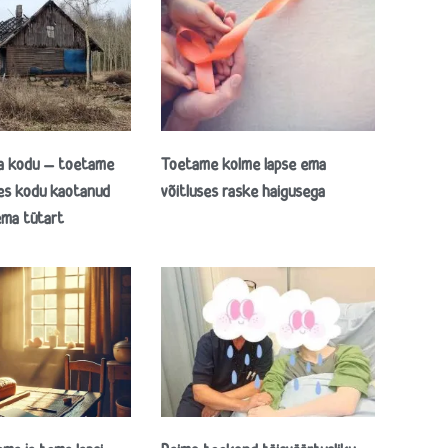
da kodu – toetame
Toetame kolme lapse ema
es kodu kaotanud
võitluses raske haigusega
ema tütart