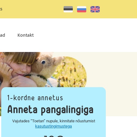
ks
jad
Kontakt
1-kordne annetus
Anneta pangalingiga
Vajutades “Toetan” nupule, kinnitate nõustumist
kasutustingimustega