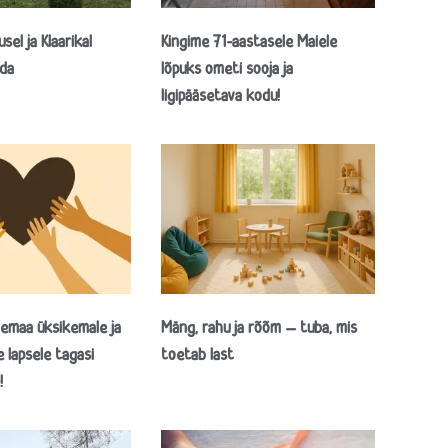
el ja Klaarikal
Kingime 71-aastasele Maiele
ada
lõpuks ometi sooja ja
ligipääsetava kodu!
emaa üksikemale ja
Mäng, rahu ja rõõm – tuba, mis
 lapsele tagasi
toetab last
!