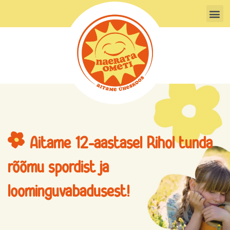
Skip
M
to
content
Aitame 12-aastasel Rihol tunda
rõõmu spordist ja
loominguvabadusest!