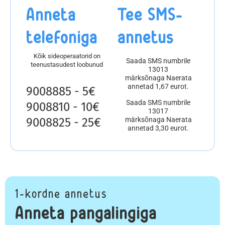
Anneta
Tee SMS-
telefoniga
annetus
Kõik sideoperaatorid on
Saada SMS numbrile
teenustasudest loobunud
13013
märksõnaga Naerata
annetad 1,67 eurot.
9008885 - 5€
Saada SMS numbrile
9008810 - 10€
13017
9008825 - 25€
märksõnaga Naerata
annetad 3,30 eurot.
1-kordne annetus
Anneta pangalingiga