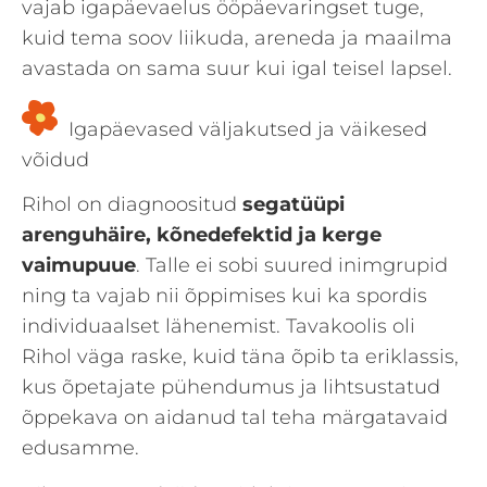
vajab igapäevaelus ööpäevaringset tuge,
kuid tema soov liikuda, areneda ja maailma
avastada on sama suur kui igal teisel lapsel.
Igapäevased väljakutsed ja väikesed
võidud
Rihol on diagnoositud
segatüüpi
arenguhäire, kõnedefektid ja kerge
vaimupuue
. Talle ei sobi suured inimgrupid
ning ta vajab nii õppimises kui ka spordis
individuaalset lähenemist. Tavakoolis oli
Rihol väga raske, kuid täna õpib ta eriklassis,
kus õpetajate pühendumus ja lihtsustatud
õppekava on aidanud tal teha märgatavaid
edusamme.