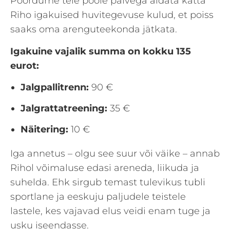
Pöördume teie poole palvega aidata katta
Riho igakuised huvitegevuse kulud, et poiss
saaks oma arenguteekonda jätkata.
Igakuine vajalik summa on kokku 135
eurot:
Jalgpallitrenn:
90 €
Jalgrattatreening:
35 €
Näitering:
10 €
Iga annetus – olgu see suur või väike – annab
Rihol võimaluse edasi areneda, liikuda ja
suhelda. Ehk sirgub temast tulevikus tubli
sportlane ja eeskuju paljudele teistele
lastele, kes vajavad elus veidi enam tuge ja
usku iseendasse.