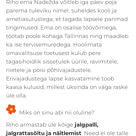
Riho ema Nadežda võitleb iga päev poja
parema tuleviku nimel, suheldes kooli ja
ametiasutustega, et tagada lapsele parimad
tingimused. Ema on osalise töövõimega,
töötab poole kohaga Tallinnas ning maadleb
ka ise tervisemuredega. Hoolimata
omavalitsuse toetusest kulub pere
tagasihoidlik sissetulek üürile, ravimitele,
riietele ja poisi põhivajadustele.
Erivajadustega lapse kasvatamine toob
kaasa kulusid, millest üksinda on väga raske
üle olla.
Miks on sinu abi nii oluline?
Riho armastab üle kõige
jalgpalli,
jalgrattasõitu ja näitlemist
. Need ei ole talle