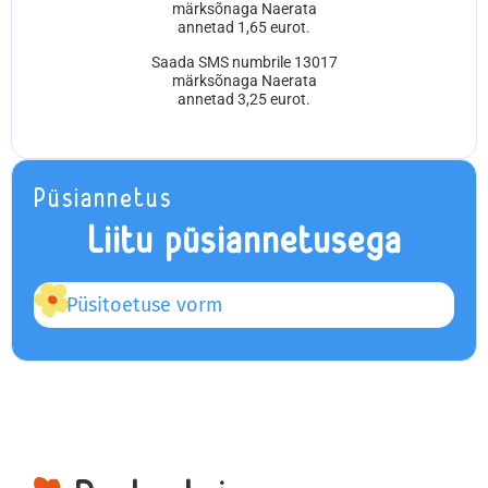
märksõnaga Naerata
annetad 1,65 eurot.
Saada SMS numbrile 13017
märksõnaga Naerata
annetad 3,25 eurot.
Püsiannetus
Liitu püsiannetusega
Püsitoetuse vorm