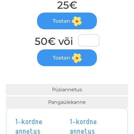
25€
Toetan
50€ või
Toetan
Püsiannetus
Pangaülekanne
1-kordne
1-kordne
annetus
annetus