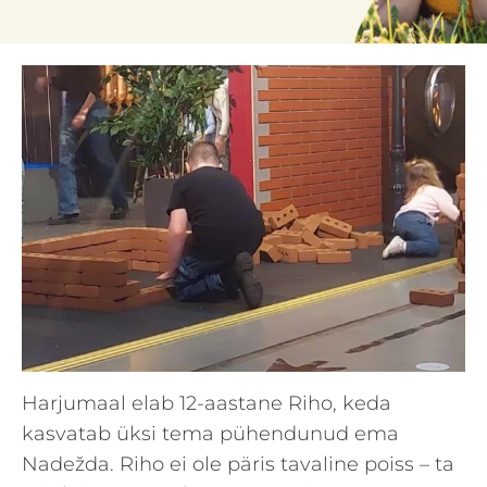
Harjumaal elab 12-aastane Riho, keda
kasvatab üksi tema pühendunud ema
Nadežda. Riho ei ole päris tavaline poiss – ta