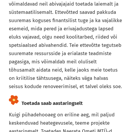
võimaldavad neil abivajajaid toetada laiemalt ja
süstemaatilisemalt. Ettevõtted saavad pakkuda
suuremas koguses finantsilist tuge ja ka vajalikke
esemeid, mida pered ja erivajadustega lapsed
eluks vajavad, olgu need koolitarbed, riided või
spetsiaalsed abivahendid. Teie ettevõtte tegutseb
suuremate ressursside ja erialaste teadmiste
pagasiga, mis võimaldab meil oluliselt
tõhusamalt aidata neid, kelle jaoks meie toetus
on kriitilise tähtsusega, näiteks väga halvas
seisus kodude renoveerimisel, et talvel oleks soe.
Toetada saab aastaringselt
Kuigi pühadehooaeg on eriline aeg, mil paljud
keskenduvad heategevusele, teeme projekte
aastaringselt. Toetades Naerata Ometi MTÜ-d