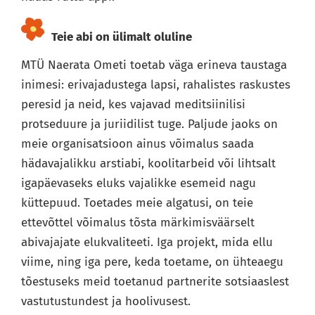
Teie abi on ülimalt oluline
MTÜ Naerata Ometi toetab väga erineva taustaga
inimesi: erivajadustega lapsi, rahalistes raskustes
peresid ja neid, kes vajavad meditsiinilisi
protseduure ja juriidilist tuge. Paljude jaoks on
meie organisatsioon ainus võimalus saada
hädavajalikku arstiabi, koolitarbeid või lihtsalt
igapäevaseks eluks vajalikke esemeid nagu
küttepuud. Toetades meie algatusi, on teie
ettevõttel võimalus tõsta märkimisväärselt
abivajajate elukvaliteeti. Iga projekt, mida ellu
viime, ning iga pere, keda toetame, on ühteaegu
tõestuseks meid toetanud partnerite sotsiaaslest
vastutustundest ja hoolivusest.