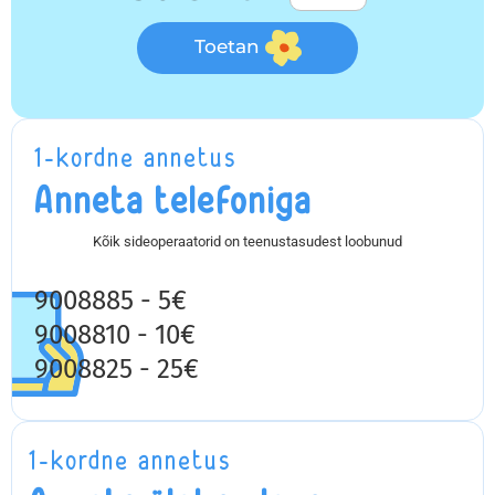
Toetan
1-kordne annetus
Anneta telefoniga
Kõik sideoperaatorid on teenustasudest loobunud
9008885 - 5€
9008810 - 10€
9008825 - 25€
1-kordne annetus