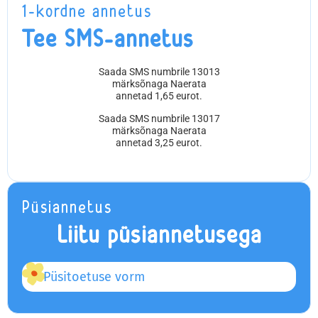
1-kordne annetus
Tee SMS-annetus
Saada SMS numbrile 13013
märksõnaga Naerata
annetad 1,65 eurot.
Saada SMS numbrile 13017
märksõnaga Naerata
annetad 3,25 eurot.
Püsiannetus
Liitu püsiannetusega
Püsitoetuse vorm