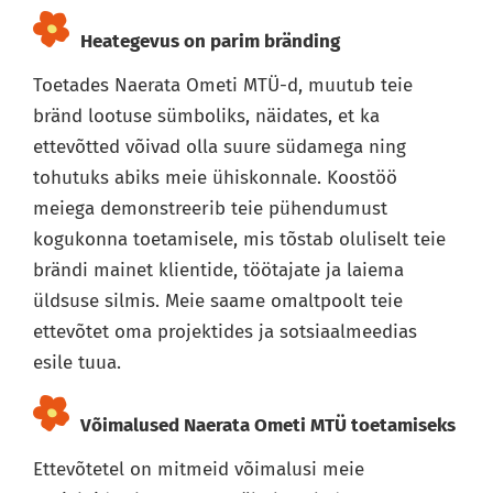
Heategevus on parim bränding
Toetades Naerata Ometi MTÜ-d, muutub teie
bränd lootuse sümboliks, näidates, et ka
ettevõtted võivad olla suure südamega ning
tohutuks abiks meie ühiskonnale. Koostöö
meiega demonstreerib teie pühendumust
kogukonna toetamisele, mis tõstab oluliselt teie
brändi mainet klientide, töötajate ja laiema
üldsuse silmis. Meie saame omaltpoolt teie
ettevõtet oma projektides ja sotsiaalmeedias
esile tuua.
Võimalused Naerata Ometi MTÜ toetamiseks
Ettevõtetel on mitmeid võimalusi meie