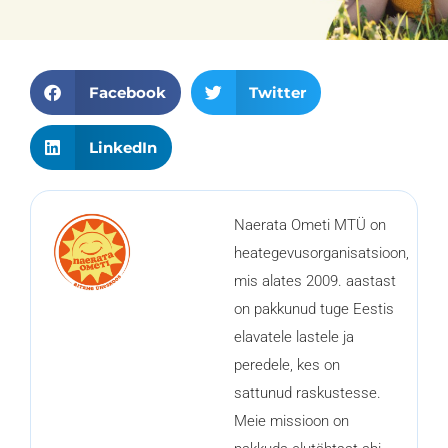
S
S
Facebook
Twitter
h
h
S
a
a
LinkedIn
h
r
r
a
e
e
r
o
o
Naerata Ometi MTÜ on
e
n
n
heategevusorganisatsioon,
o
f
t
mis alates 2009. aastast
n
a
w
on pakkunud tuge Eestis
l
c
i
elavatele lastele ja
i
e
t
peredele, kes on
n
b
t
sattunud raskustesse.
k
o
e
Meie missioon on
e
o
r