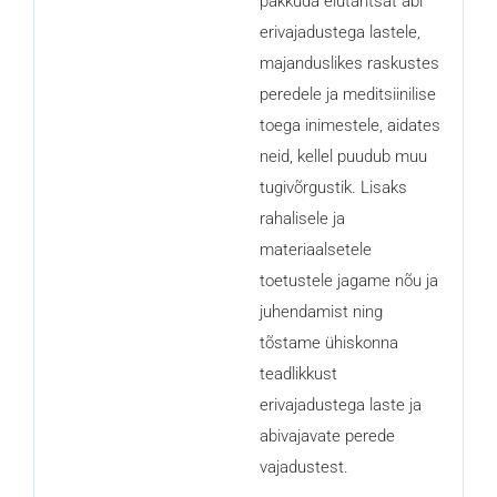
pakkuda elutähtsat abi
d
k
erivajadustega lastele,
i
majanduslikes raskustes
n
peredele ja meditsiinilise
toega inimestele, aidates
neid, kellel puudub muu
tugivõrgustik. Lisaks
rahalisele ja
materiaalsetele
toetustele jagame nõu ja
juhendamist ning
tõstame ühiskonna
teadlikkust
erivajadustega laste ja
abivajavate perede
vajadustest.