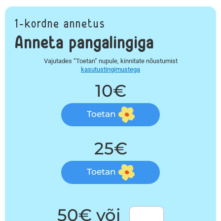
1-kordne annetus
Anneta pangalingiga
Vajutades “Toetan” nupule, kinnitate nõustumist
kasutustingimustega
10€
Toetan
25€
Toetan
50€ või