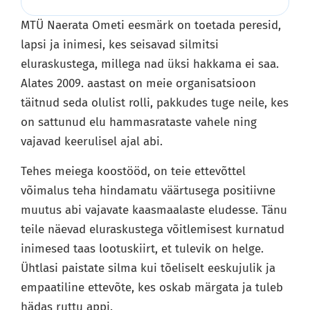
MTÜ Naerata Ometi eesmärk on toetada peresid,
lapsi ja inimesi, kes seisavad silmitsi
eluraskustega, millega nad üksi hakkama ei saa.
Alates 2009. aastast on meie organisatsioon
täitnud seda olulist rolli, pakkudes tuge neile, kes
on sattunud elu hammasrataste vahele ning
vajavad keerulisel ajal abi.
Tehes meiega koostööd, on teie ettevõttel
võimalus teha hindamatu väärtusega positiivne
muutus abi vajavate kaasmaalaste eludesse. Tänu
teile näevad eluraskustega võitlemisest kurnatud
inimesed taas lootuskiirt, et tulevik on helge.
Ühtlasi paistate silma kui tõeliselt eeskujulik ja
empaatiline ettevõte, kes oskab märgata ja tuleb
hädas ruttu appi.