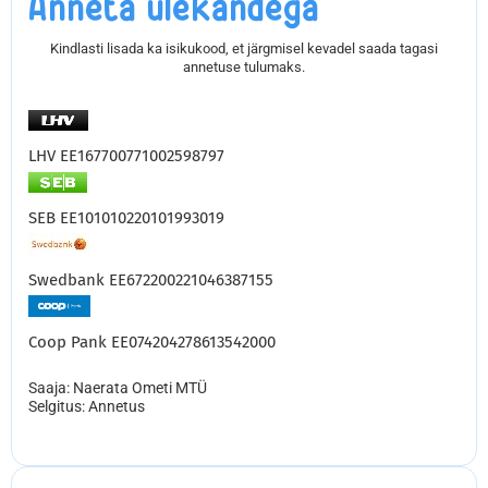
Anneta ülekandega
Kindlasti lisada ka isikukood, et järgmisel kevadel saada tagasi
annetuse tulumaks.
LHV EE167700771002598797
SEB EE101010220101993019
Swedbank EE672200221046387155
Coop Pank EE074204278613542000
Saaja: Naerata Ometi MTÜ
Selgitus: Annetus