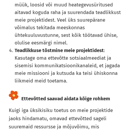
müük, loosid või muud heategevusüritused
aitavad koguda raha ja suurendada teadlikkust
meie projektidest. Veel üks suurepärane
võimalus tekitada meeskonnas
ühtekuuluvustunne, sest kõik töötavad ühise,
olulise eesmärgi nimel.
Teadlikkuse tõstmine meie projektidest
:
Kasutage oma ettevõtte sotsiaalmeediat ja
sisemisi kommunikatsioonikanaleid, et jagada
meie missiooni ja kutsuda ka teisi ühiskonna
liikmeid meid toetama.
Ettevõtted saavad aidata kõige rohkem
Kuigi iga üksikisiku toetus on meie projektide
jaoks hindamatu, omavad ettevõtted sageli
suuremaid ressursse ja mõjuvõimu, mis