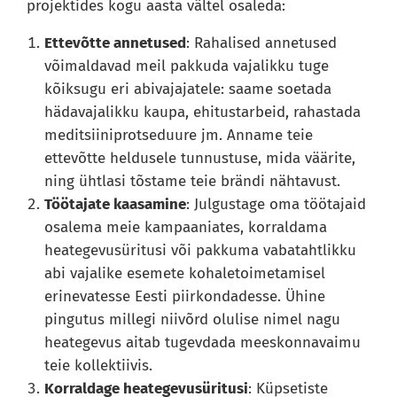
projektides kogu aasta vältel osaleda:
Ettevõtte annetused
: Rahalised annetused
võimaldavad meil pakkuda vajalikku tuge
kõiksugu eri abivajajatele: saame soetada
hädavajalikku kaupa, ehitustarbeid, rahastada
meditsiiniprotseduure jm. Anname teie
ettevõtte heldusele tunnustuse, mida väärite,
ning ühtlasi tõstame teie brändi nähtavust.
Töötajate kaasamine
: Julgustage oma töötajaid
osalema meie kampaaniates, korraldama
heategevusüritusi või pakkuma vabatahtlikku
abi vajalike esemete kohaletoimetamisel
erinevatesse Eesti piirkondadesse. Ühine
pingutus millegi niivõrd olulise nimel nagu
heategevus aitab tugevdada meeskonnavaimu
teie kollektiivis.
Korraldage heategevusüritusi
: Küpsetiste