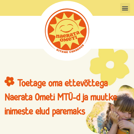
Skip
M
to
content
Toetage oma ettevõttega
Naerata Ometi MTÜ-d ja muutke
inimeste elud paremaks