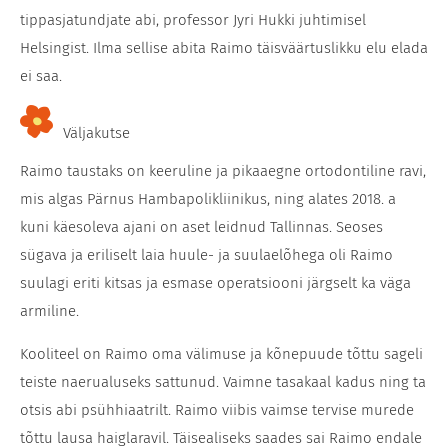
tippasjatundjate abi, professor Jyri Hukki juhtimisel
Helsingist. Ilma sellise abita Raimo täisväärtuslikku elu elada
ei saa.
Väljakutse
Raimo taustaks on keeruline ja pikaaegne ortodontiline ravi,
mis algas Pärnus Hambapolikliinikus, ning alates 2018. a
kuni käesoleva ajani on aset leidnud Tallinnas. Seoses
sügava ja eriliselt laia huule- ja suulaelõhega oli Raimo
suulagi eriti kitsas ja esmase operatsiooni järgselt ka väga
armiline.
Kooliteel on Raimo oma välimuse ja kõnepuude tõttu sageli
teiste naerualuseks sattunud. Vaimne tasakaal kadus ning ta
otsis abi psühhiaatrilt. Raimo viibis vaimse tervise murede
tõttu lausa haiglaravil. Täisealiseks saades sai Raimo endale