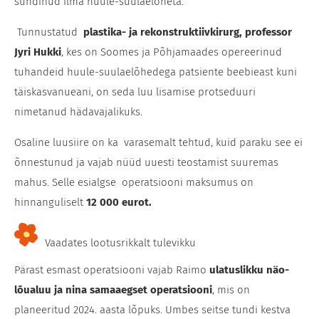
sündinud ilma huule-suulaelõheta.
Tunnustatud
plastika- ja rekonstruktiivkirurg, professor
Jyri Hukki
, kes on Soomes ja Põhjamaades opereerinud
tuhandeid huule-suulaelõhedega patsiente beebieast kuni
täiskasvanueani, on seda luu lisamise protseduuri
nimetanud hädavajalikuks.
Osaline luusiire on ka varasemalt tehtud, kuid paraku see ei
õnnestunud ja vajab nüüd uuesti teostamist suuremas
mahus. Selle esialgse operatsiooni maksumus on
hinnanguliselt
12 000 eurot.
Vaadates lootusrikkalt tulevikku
Pärast esmast operatsiooni vajab Raimo
ulatuslikku näo-
lõualuu ja nina samaaegset operatsiooni
, mis on
planeeritud 2024. aasta lõpuks. Umbes seitse tundi kestva