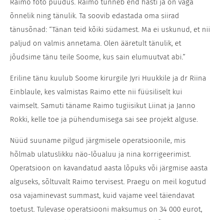
Raimo foto puudus. Raimo tunneb end hästi ja on väga
õnnelik ning tänulik. Ta soovib edastada oma siirad
tänusõnad: “Tänan teid kõiki südamest. Ma ei uskunud, et nii
paljud on valmis annetama. Olen ääretult tänulik, et
jõudsime tänu teile Soome, kus sain elumuutvat abi.”
Eriline tänu kuulub Soome kirurgile Jyri Huukkile ja dr Riina
Einblaule, kes valmistas Raimo ette nii füüsiliselt kui
vaimselt. Samuti täname Raimo tugiisikut Liinat ja Janno
Rokki, kelle toe ja pühendumisega sai see projekt alguse.
Nüüd suuname pilgud järgmisele operatsioonile, mis
hõlmab ulatuslikku näo-lõualuu ja nina korrigeerimist.
Operatsioon on kavandatud aasta lõpuks või järgmise aasta
alguseks, sõltuvalt Raimo tervisest. Praegu on meil kogutud
osa vajaminevast summast, kuid vajame veel täiendavat
toetust. Tulevase operatsiooni maksumus on 34 000 eurot,