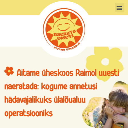
Skip
M
to
content
Aitame üheskoos Raimol uuesti
naeratada: kogume annetusi
hädavajalikuks ülalõualuu
operatsiooniks