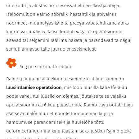
uue kodu ja alustas nö. iseseisvat elu eestkostja abiga.
Iseloomult on Raimo sõbralik, heatahtlik ja abivalmis
noormees: muuhulgas käib ta praegu vabatahtlikuna abiks
koerte varjupaigas. Ta ise loodab väga, et operatsioonid
aitavad tal selgemini rääkima hakata ja parandavad ta nägu,
samuti annavad talle juurde enesekindlust.
Aeg on siinkohal kriitiline
Raimo paranemise teekonna esimene kriitiline samm on
luusiirdamise operatsioon
, mis loob luusilla kahe lõualuu
poole vahel. Kui luusild on olemas, jõutakse teise vajaliku
operatsioonini ca 6 kuu pärast, mida Raimo väga ootab: taga
asetseva ülalõualuu ettepoole toomine näo kuju ja
hambumuse parandamiseks ja huulelõhe tõttu
deformeerunud nina kuju taastamiseks, justkui Raimo oleks