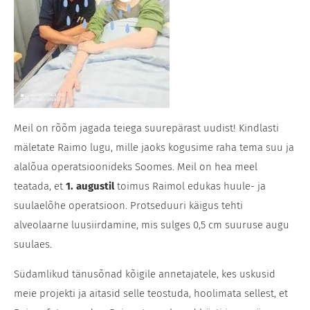
Meil on rõõm jagada teiega suurepärast uudist! Kindlasti
mäletate Raimo lugu, mille jaoks kogusime raha tema suu ja
alalõua operatsioonideks Soomes. Meil on hea meel
teatada, et
1. augustil
toimus Raimol edukas huule- ja
suulaelõhe operatsioon. Protseduuri käigus tehti
alveolaarne luusiirdamine, mis sulges 0,5 cm suuruse augu
suulaes.
Südamlikud tänusõnad kõigile annetajatele, kes uskusid
meie projekti ja aitasid selle teostuda, hoolimata sellest, et