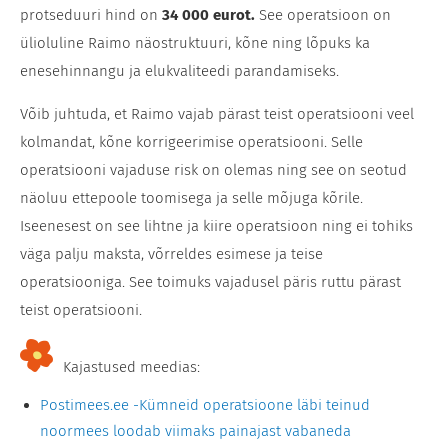
protseduuri hind on
34 000 eurot.
See operatsioon on
ülioluline Raimo näostruktuuri, kõne ning lõpuks ka
enesehinnangu ja elukvaliteedi parandamiseks.
Võib juhtuda, et Raimo vajab pärast teist operatsiooni veel
kolmandat, kõne korrigeerimise operatsiooni. Selle
operatsiooni vajaduse risk on olemas ning see on seotud
näoluu ettepoole toomisega ja selle mõjuga kõrile.
Iseenesest on see lihtne ja kiire operatsioon ning ei tohiks
väga palju maksta, võrreldes esimese ja teise
operatsiooniga. See toimuks vajadusel päris ruttu pärast
teist operatsiooni.
Kajastused meedias:
Postimees.ee -Kümneid operatsioone läbi teinud
noormees loodab viimaks painajast vabaneda