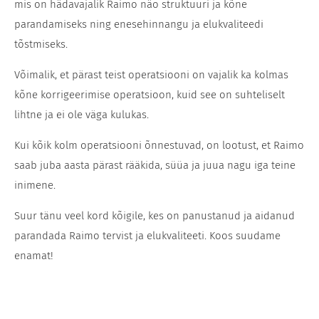
mis on hädavajalik Raimo näo struktuuri ja kõne
parandamiseks ning enesehinnangu ja elukvaliteedi
tõstmiseks.
Võimalik, et pärast teist operatsiooni on vajalik ka kolmas
kõne korrigeerimise operatsioon, kuid see on suhteliselt
lihtne ja ei ole väga kulukas.
Kui kõik kolm operatsiooni õnnestuvad, on lootust, et Raimo
saab juba aasta pärast rääkida, süüa ja juua nagu iga teine
inimene.
Suur tänu veel kord kõigile, kes on panustanud ja aidanud
parandada Raimo tervist ja elukvaliteeti. Koos suudame
enamat!