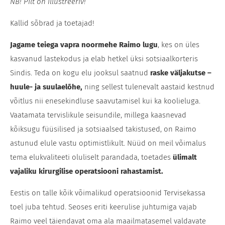
NB! Pilt on illustreeriv!
Kallid sõbrad ja toetajad!
Jagame teiega vapra noormehe Raimo lugu
, kes on üles
kasvanud lastekodus ja elab hetkel üksi sotsiaalkorteris
Sindis. Teda on kogu elu jooksul saatnud
raske väljakutse –
huule- ja suulaelõhe,
ning sellest tulenevalt aastaid kestnud
võitlus nii enesekindluse saavutamisel kui ka koolieluga.
Vaatamata tervislikule seisundile, millega kaasnevad
kõiksugu füüsilised ja sotsiaalsed takistused, on Raimo
astunud elule vastu optimistlikult. Nüüd on meil võimalus
tema elukvaliteeti oluliselt parandada, toetades
ülimalt
vajaliku kirurgilise operatsiooni rahastamist.
Eestis on talle kõik võimalikud operatsioonid Tervisekassa
toel juba tehtud. Seoses eriti keerulise juhtumiga vajab
Raimo veel täiendavat oma ala maailmatasemel valdavate