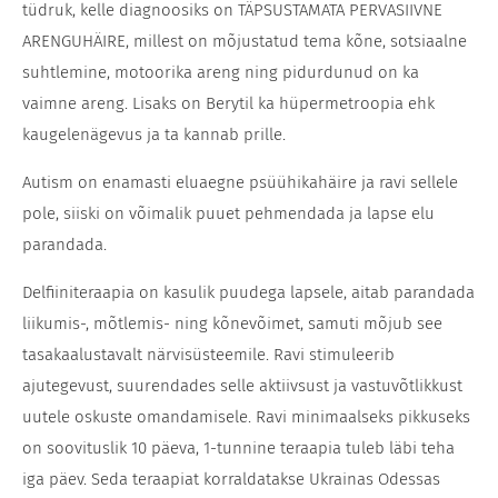
tüdruk, kelle diagnoosiks on TÄPSUSTAMATA PERVASIIVNE
ARENGUHÄIRE, millest on mõjustatud tema kõne, sotsiaalne
suhtlemine, motoorika areng ning pidurdunud on ka
vaimne areng. Lisaks on Berytil ka hüpermetroopia ehk
kaugelenägevus ja ta kannab prille.
Autism on enamasti eluaegne psüühikahäire ja ravi sellele
pole, siiski on võimalik puuet pehmendada ja lapse elu
parandada.
Delfiiniteraapia on kasulik puudega lapsele, aitab parandada
liikumis-, mõtlemis- ning kõnevõimet, samuti mõjub see
tasakaalustavalt närvisüsteemile. Ravi stimuleerib
ajutegevust, suurendades selle aktiivsust ja vastuvõtlikkust
uutele oskuste omandamisele. Ravi minimaalseks pikkuseks
on soovituslik 10 päeva, 1-tunnine teraapia tuleb läbi teha
iga päev. Seda teraapiat korraldatakse Ukrainas Odessas