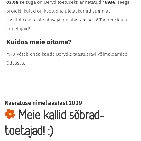
03.08
seisuga on Beryti toetuseks annetatud
1693€
, seega
projekti kulud on kaetud ja ülelaekunud summat
kasutatakse teiste abivajajate abistamiseks! Täname kõiki
annetajaid!
Kuidas meie aitame?
MTÜ võtab enda kanda Berytile taastusravi võimaldamise
Odessas.
Naeratuse nimel aastast 2009
Meie kallid sõbrad-
toetajad! :)