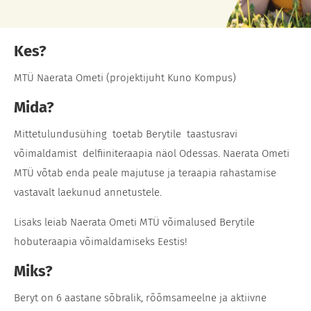
Kes?
MTÜ Naerata Ometi (projektijuht Kuno Kompus)
Mida?
Mittetulundusühing toetab Berytile taastusravi
võimaldamist delfiiniteraapia näol Odessas. Naerata Ometi
MTÜ võtab enda peale majutuse ja teraapia rahastamise
vastavalt laekunud annetustele.
Lisaks leiab Naerata Ometi MTÜ võimalused Berytile
hobuteraapia võimaldamiseks Eestis!
Miks?
Beryt on 6 aastane sõbralik, rõõmsameelne ja aktiivne