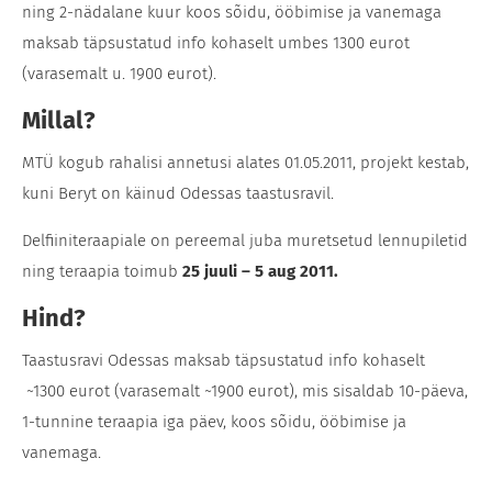
ning 2-nädalane kuur koos sõidu, ööbimise ja vanemaga
maksab täpsustatud info kohaselt umbes 1300 eurot
(varasemalt u. 1900 eurot).
Millal?
MTÜ kogub rahalisi annetusi alates 01.05.2011, projekt kestab,
kuni Beryt on käinud Odessas taastusravil.
Delfiiniteraapiale on pereemal juba muretsetud lennupiletid
ning teraapia toimub
25 juuli – 5 aug 2011.
Hind?
Taastusravi Odessas maksab täpsustatud info kohaselt
~1300 eurot (varasemalt ~1900 eurot), mis sisaldab 10-päeva,
1-tunnine teraapia iga päev, koos sõidu, ööbimise ja
vanemaga.