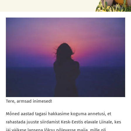
Tere, armsad inimesed!
Mõned aastad tagasi hakkasime koguma annetusi, et
rahastada juuste siirdamist Kesk-Eestis elavale Liinale, kes
jäi väikese lapsena lõksu põlevasse majja, mille oli