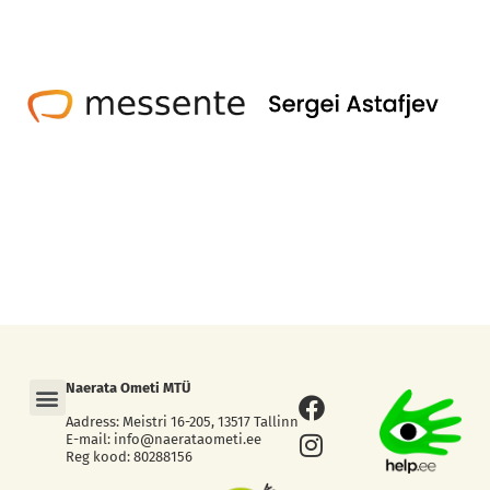
Menu
Naerata Ometi MTÜ
Facebook
Instagram
Aadress: Meistri 16-205, 13517 Tallinn
E-mail: info@naerataometi.ee
Reg kood: 80288156