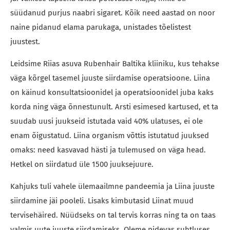
süüdanud purjus naabri sigaret. Kõik need aastad on noor
naine pidanud elama parukaga, unistades tõelistest
juustest.
Leidsime Riias asuva Rubenhair Baltika kliiniku, kus tehakse
väga kõrgel tasemel juuste siirdamise operatsioone. Liina
on käinud konsultatsioonidel ja operatsioonidel juba kaks
korda ning väga õnnestunult. Arsti esimesed kartused, et ta
suudab uusi juukseid istutada vaid 40% ulatuses, ei ole
enam õigustatud. Liina organism võttis istutatud juuksed
omaks: need kasvavad hästi ja tulemused on väga head.
Hetkel on siirdatud üle 1500 juuksejuure.
Kahjuks tuli vahele ülemaailmne pandeemia ja Liina juuste
siirdamine jäi pooleli. Lisaks kimbutasid Liinat muud
tervisehäired. Nüüdseks on tal tervis korras ning ta on taas
valmis uute juuste siirdamiseks. Oleme pidevas suhtluses