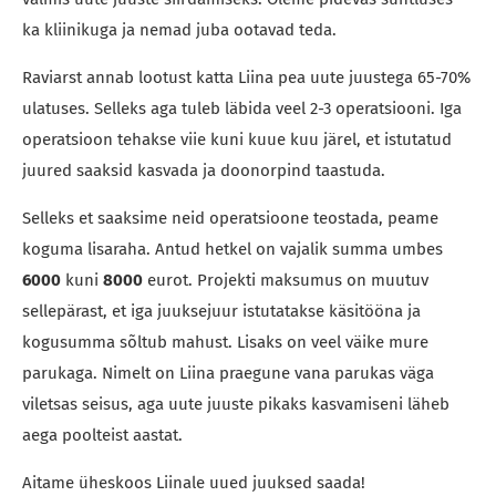
ka kliinikuga ja nemad juba ootavad teda.
Raviarst annab lootust katta Liina pea uute juustega 65-70%
ulatuses. Selleks aga tuleb läbida veel 2-3 operatsiooni. Iga
operatsioon tehakse viie kuni kuue kuu järel, et istutatud
juured saaksid kasvada ja doonorpind taastuda.
Selleks et saaksime neid operatsioone teostada, peame
koguma lisaraha. Antud hetkel on vajalik summa umbes
6000
kuni
8000
eurot. Projekti maksumus on muutuv
sellepärast, et iga juuksejuur istutatakse käsitööna ja
kogusumma sõltub mahust. Lisaks on veel väike mure
parukaga. Nimelt on Liina praegune vana parukas väga
viletsas seisus, aga uute juuste pikaks kasvamiseni läheb
aega poolteist aastat.
Aitame üheskoos Liinale uued juuksed saada!