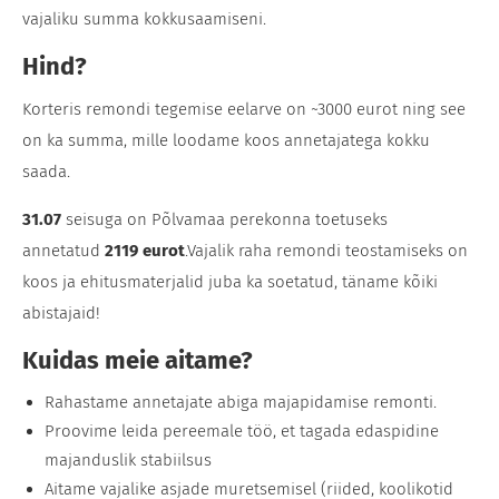
vajaliku summa kokkusaamiseni.
Hind?
Korteris remondi tegemise eelarve on ~3000 eurot ning see
on ka summa, mille loodame koos annetajatega kokku
saada.
31.07
seisuga on Põlvamaa perekonna toetuseks
annetatud
2119 eurot
.Vajalik raha remondi teostamiseks on
koos ja ehitusmaterjalid juba ka soetatud, täname kõiki
abistajaid!
Kuidas meie aitame?
Rahastame annetajate abiga majapidamise remonti.
Proovime leida pereemale töö, et tagada edaspidine
majanduslik stabiilsus
Aitame vajalike asjade muretsemisel (riided, koolikotid