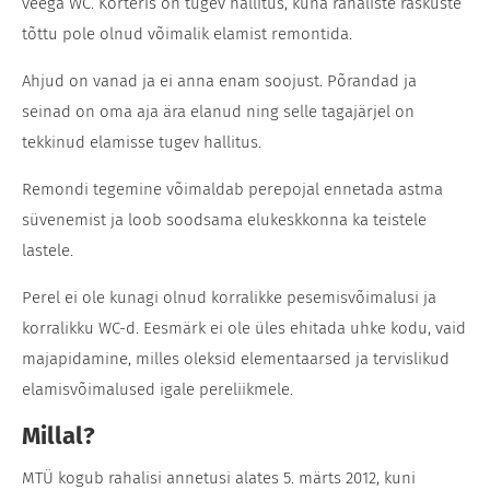
veega WC. Korteris on tugev hallitus, kuna rahaliste raskuste
tõttu pole olnud võimalik elamist remontida.
Ahjud on vanad ja ei anna enam soojust. Põrandad ja
seinad on oma aja ära elanud ning selle tagajärjel on
tekkinud elamisse tugev hallitus.
Remondi tegemine võimaldab perepojal ennetada astma
süvenemist ja loob soodsama elukeskkonna ka teistele
lastele.
Perel ei ole kunagi olnud korralikke pesemisvõimalusi ja
korralikku WC-d. Eesmärk ei ole üles ehitada uhke kodu, vaid
majapidamine, milles oleksid elementaarsed ja tervislikud
elamisvõimalused igale pereliikmele.
Millal?
MTÜ kogub rahalisi annetusi alates 5. märts 2012, kuni