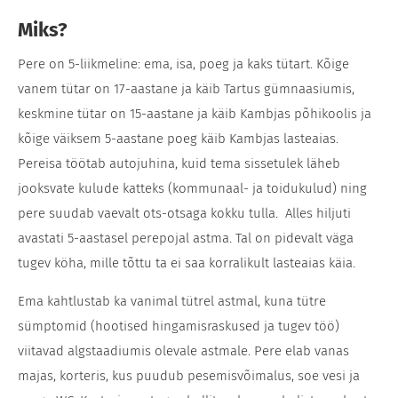
Miks?
Pere on 5-liikmeline: ema, isa, poeg ja kaks tütart. Kõige
vanem tütar on 17-aastane ja käib Tartus gümnaasiumis,
keskmine tütar on 15-aastane ja käib Kambjas põhikoolis ja
kõige väiksem 5-aastane poeg käib Kambjas lasteaias.
Pereisa töötab autojuhina, kuid tema sissetulek läheb
jooksvate kulude katteks (kommunaal- ja toidukulud) ning
pere suudab vaevalt ots-otsaga kokku tulla. Alles hiljuti
avastati 5-aastasel perepojal astma. Tal on pidevalt väga
tugev köha, mille tõttu ta ei saa korralikult lasteaias käia.
Ema kahtlustab ka vanimal tütrel astmal, kuna tütre
sümptomid (hootised hingamisraskused ja tugev töö)
viitavad algstaadiumis olevale astmale. Pere elab vanas
majas, korteris, kus puudub pesemisvõimalus, soe vesi ja