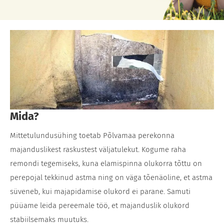
Mida?
Mittetulundusühing toetab Põlvamaa perekonna
majanduslikest raskustest väljatulekut. Kogume raha
remondi tegemiseks, kuna elamispinna olukorra tõttu on
perepojal tekkinud astma ning on väga tõenäoline, et astma
süveneb, kui majapidamise olukord ei parane. Samuti
püüame leida pereemale töö, et majanduslik olukord
stabiilsemaks muutuks.