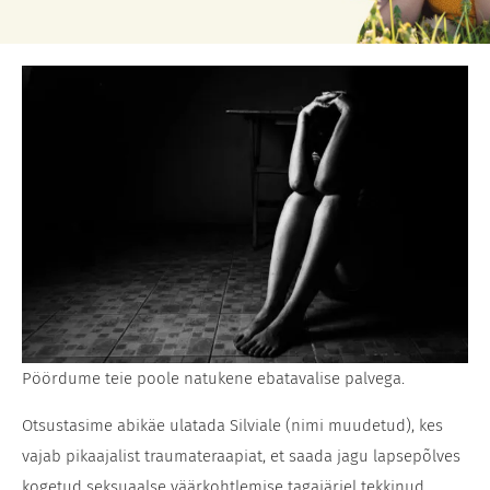
Pöördume teie poole natukene ebatavalise palvega.
Otsustasime abikäe ulatada Silviale (nimi muudetud), kes
vajab pikaajalist traumateraapiat, et saada jagu lapsepõlves
kogetud seksuaalse väärkohtlemise tagajärjel tekkinud