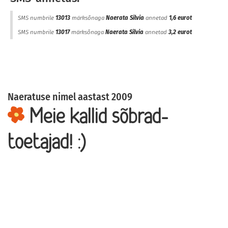
SMS numbrile
13013
märksõnaga
Naerata Silvia
annetad
1,6 eurot
SMS numbrile
13017
märksõnaga
Naerata Silvia
annetad
3,2 eurot
Naeratuse nimel aastast 2009
Meie kallid sõbrad-
toetajad! :)