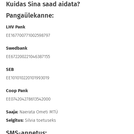
Kuidas Sina saad aidata?
Pangaülekanne:
LHV Pank
EE167700771002598797
Swedbank
EE672200221046387155
SEB
EE101010220101993019
Coop Pank
EE074204278613542000
Saaja:
Naerata Ometi MTÜ
Selgitus:
Silvia toetuseks
SMS-annetus: