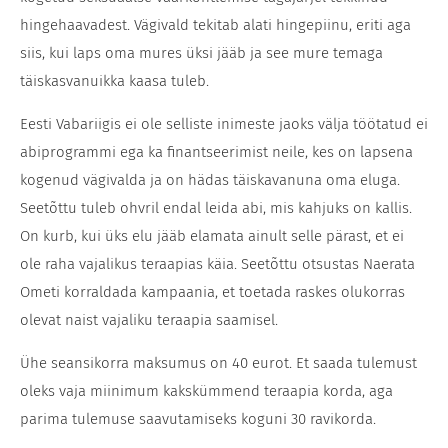
hingehaavadest. Vägivald tekitab alati hingepiinu, eriti aga
siis, kui laps oma mures üksi jääb ja see mure temaga
täiskasvanuikka kaasa tuleb.
Eesti Vabariigis ei ole selliste inimeste jaoks välja töötatud ei
abiprogrammi ega ka finantseerimist neile, kes on lapsena
kogenud vägivalda ja on hädas täiskavanuna oma eluga.
Seetõttu tuleb ohvril endal leida abi, mis kahjuks on kallis.
On kurb, kui üks elu jääb elamata ainult selle pärast, et ei
ole raha vajalikus teraapias käia. Seetõttu otsustas Naerata
Ometi korraldada kampaania, et toetada raskes olukorras
olevat naist vajaliku teraapia saamisel.
Ühe seansikorra maksumus on 40 eurot. Et saada tulemust
oleks vaja miinimum kakskümmend teraapia korda, aga
parima tulemuse saavutamiseks koguni 30 ravikorda.