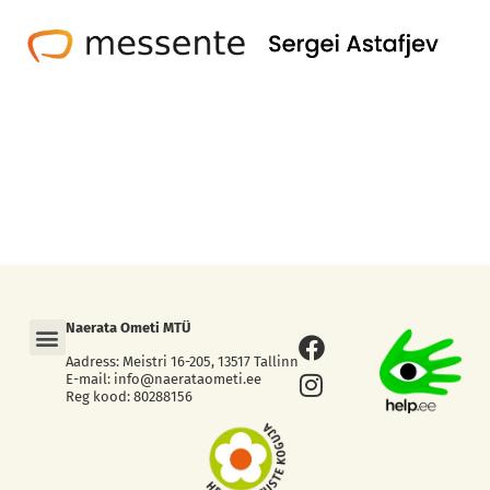
Menu
Naerata Ometi MTÜ
Facebook
Instagram
Aadress: Meistri 16-205, 13517 Tallinn
E-mail: info@naerataometi.ee
Reg kood: 80288156