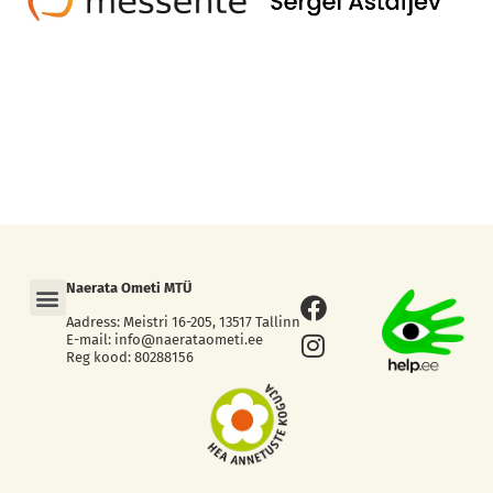
Меню
Naerata Ometi MTÜ
Facebook
Instagram
Aadress: Meistri 16-205, 13517 Tallinn
E-mail: info@naerataometi.ee
Reg kood: 80288156