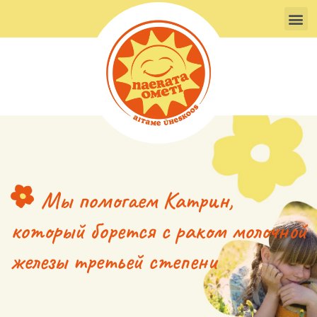
Перейти
М
к
содержимому
Мы помогаем Катрин,
который борется с раком молочной
железы третьей степени