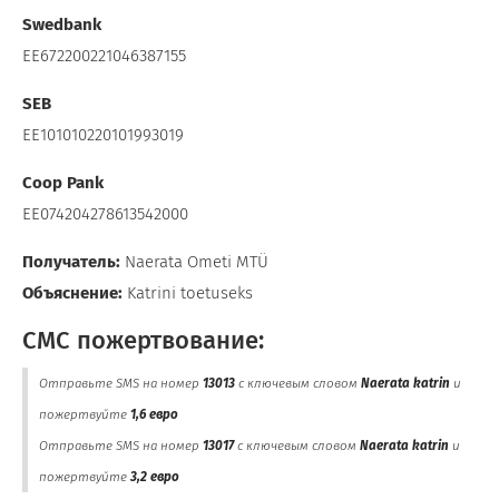
Swedbank
EE672200221046387155
SEB
EE101010220101993019
Coop Pank
EE074204278613542000
Получатель:
Naerata Ometi MTÜ
Объяснение:
Katrini toetuseks
СМС пожертвование:
Отправьте SMS на номер
13013
с ключевым словом
Naerata katrin
и
пожертвуйте
1,6 евро
Отправьте SMS на номер
13017
с ключевым словом
Naerata katrin
и
пожертвуйте
3,2 евро