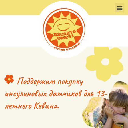
Перейти
М
к
содержимому
Поддержим покупку
инсулиновых датчиков для 13-
летнего Кевина.