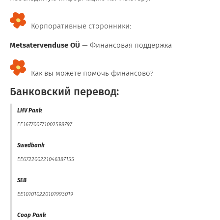
Корпоративные сторонники:
Metsatervenduse OÜ
— Финансовая поддержка
Как вы можете помочь финансово?
Банковский перевод:
LHV Pank
EE167700771002598797
Swedbank
EE672200221046387155
SEB
EE101010220101993019
Coop Pank